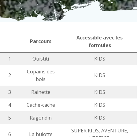
Accessible avec les
Parcours
formules
1
Ouistiti
KIDS
Copains des
2
KIDS
bois
3
Rainette
KIDS
4
Cache-cache
KIDS
5
Ragondin
KIDS
SUPER KIDS, AVENTURE,
6
La hulotte