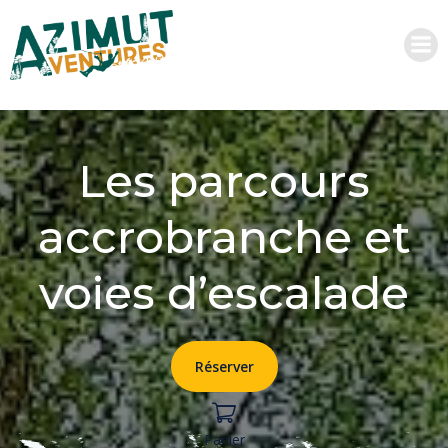
Aller
au
contenu
Les parcours
accrobranche et
voies d’escalade
Réserver
Panier