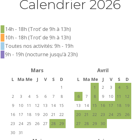
Calendrier 2026
14h - 18h (Trot’ de 9h à 13h)
10h - 18h (Trot’ de 9h à 13h)
Toutes nos activités: 9h - 19h
9h - 19h (nocturne jusqu’à 23h)
Mars
Avril
L
Ma
Me
J
V
S
D
L
Ma
Me
J
V
S
D
1
1
2
3
4
5
2
3
4
5
6
7
8
6
7
8
9
10
11
12
9
10
11
12
13
14
15
13
14
15
16
17
18
19
16
17
18
19
20
21
22
20
21
22
23
24
25
26
23
24
25
26
27
28
29
27
28
29
30
30
31