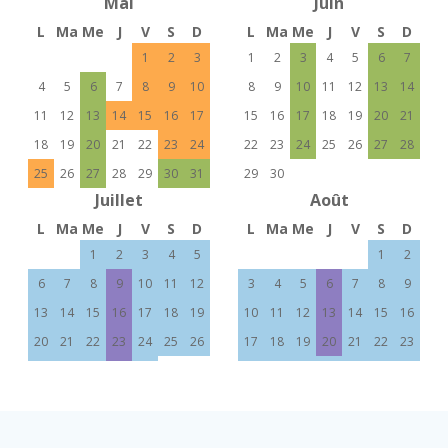
Mai
Juin
L
Ma
Me
J
V
S
D
L
Ma
Me
J
V
S
D
1
2
3
1
2
3
4
5
6
7
4
5
6
7
8
9
10
8
9
10
11
12
13
14
11
12
13
14
15
16
17
15
16
17
18
19
20
21
18
19
20
21
22
23
24
22
23
24
25
26
27
28
25
26
27
28
29
30
31
29
30
Juillet
Août
L
Ma
Me
J
V
S
D
L
Ma
Me
J
V
S
D
1
2
3
4
5
1
2
6
7
8
9
10
11
12
3
4
5
6
7
8
9
13
14
15
16
17
18
19
10
11
12
13
14
15
16
20
21
22
23
24
25
26
17
18
19
20
21
22
23
27
28
29
30
31
24
25
26
27
28
29
30
31
Septembre
Octobre